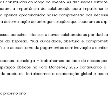
as construídas ao longo do evento. As discussões estraté
maram a importância da colaboração para impulsionar o
ão apenas aprofundaram nossa compreensão das necess
 determinação de entregar soluções que superem as expe
sos parceiros, clientes e novos colaboradores por dedi
te da Dspread. “Sua curiosidade, abertura e compromet
inir o ecossistema de pagamentos com inovação e confianç
penas tecnologia — trabalhamos ao lado de nossos parce
spiração obtidos no Foro Monterrey 2025 continuarão a
e produtos, fortalecemos a colaboração global e apoia
o próximo ano.