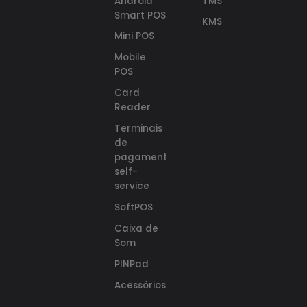
Android
TMS
Smart POS
KMS
Mini POS
Mobile
POS
Card
Reader
Terminais
de
pagamento
self-
service
SoftPOS
Caixa de
Som
PINPad
Acessórios