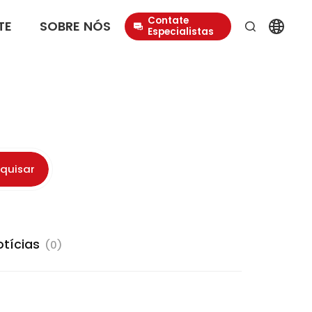
Contate
TE
SOBRE NÓS
Especialistas
quisar
otícias
(0)